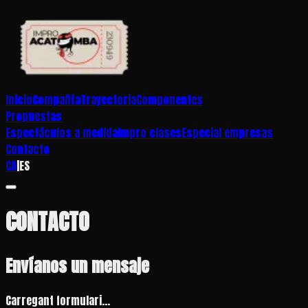
Inicio
Compañía
Trayectoria
Componentes
Propuestas
Espectáculos a medida
Impro clases
Especial empresas
Contacto
CA
|
ES
CONTACTO
Envíanos un mensaje
Carregant formulari...