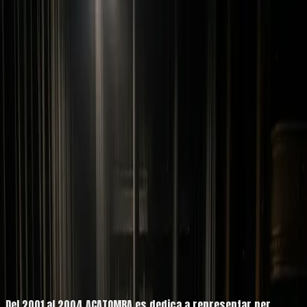
Inici
Companyia
Trajectòria
Components
Propostes
Espectacles a mida
Impro classes
Especial empreses
Contacte
CA
|
ES
Companyia
DES DE 2001 IMPROVISANT
Del
2001
al
2004
ACATOMBA es dedica a representar per