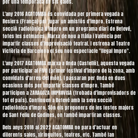
per una temporada de sis gales.
L'any
2016
ACATOMBA és convidada per primera vegada a
Besiers (França) per jugar un amistós d'impro. Estrena
secció radiofònica d'impro en un programa diari de Betevé,
totes les setmanes. Marxa de nou a Itàlia i València per
impartir classes d'improvisació teatral. I estrena al Teatre
Victòria de Barcelona el seu nou espectacle "Ilegal Impro".
L'any
2017
ACATOMBA marxa a Onda (Castelló), aquesta vegada
per participar al FIVO (primer festival d'impro de la zona, amb
convidats d'arreu del món). I passaran per Onda en dues
ocasions més per impartir classes d'impro. També
participen a ZARAGOZA IMPROVISA (trobada d'improvisadors de
tot el país). Continuen a Betevé amb la seva secció
radiofònica d'impro. Són els pregoners de les festes majors
de Sant Feliu de Codines, on també impartiran classes.
Dels anys
2018
al
2022
ACATOMBA no para d'actuar en
diferents sales, xiringuitos, teatres, etc. També fan