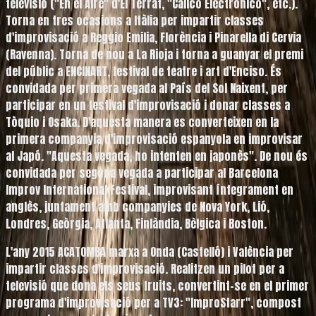
televisió ("En el Aire" d'El Terrat, "Cálico Electrónico", etc.).
Torna en tres ocasions a Itàlia per impartir classes
d'improvisació a Reggio Emilia, Florència i Pinarella di Cervia
(Ravenna). Torna de nou a La Rioja i torna a guanyar el premi
del públic a ENCINART, festival de teatre i art d'Enciso. És
convidada per primera vegada al País del Sol Naixent, per
participar en un festival d'improvisació i donar classes a
Tòquio i Osaka. D'aquesta manera es converteixen en la
primera companyia d'improvisació espanyola en improvisar
al Japó. "Aquesta vegada, ho intenten en japonès". De nou és
convidada per segona vegada a participar al Barcelona
Improv International Festival, improvisant íntegrament en
anglès, juntament amb companyies de Nova York, Lió,
Londres, Geòrgia, Atlanta, Finlàndia, Bèlgica i Boston.
L'any
2015
ACATOMBA marxa a Onda (Castelló) i València per
impartir classes d'improvisació. Realitzen un pilot per a
televisió que dona els seus fruits, convertint-se en el primer
programa d'improvisació per a TV3: "ImproStarr", compost