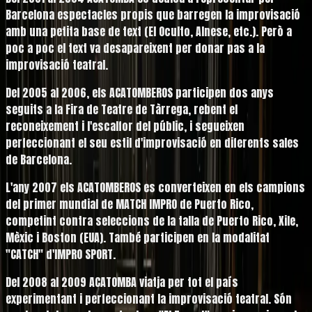
Barcelona espectacles propis que barregen la improvisació
amb una petita base de text (El Oculto, Alnese, etc.). Però a
poc a poc el text va desapareixent per donar pas a la
improvisació teatral.
Del
2005
al
2006
, els ACATOMBEROS participen dos anys
seguits a la Fira de Teatre de Tàrrega, rebent el
reconeixement i l'escalfor del públic, i segueixen
perfeccionant el seu estil d'improvisació en diferents sales
de Barcelona.
L'any
2007
els ACATOMBEROS es converteixen en els campions
del primer mundial de MATCH IMPRO de Puerto Rico,
competint contra seleccions de la talla de Puerto Rico, Xile,
Mèxic i Boston (EUA). També participen en la modalitat
"CATCH" d'IMPRO SPORT.
Del
2008
al
2009
ACATOMBA viatja per tot el país
experimentant i perfeccionant la improvisació teatral. Són