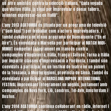
un altre amistós contra la selecció italiana. "Cada vegada
que visiten Itàlia, ja sigui per improvisar o donar tallers,
intenten expressar-se en italià".
L'any
2013
ACATOMBA és fitxada per un programa de televisió
("Som Aquí") per treballar com a actors improvisadors. I
també col·labora en el nou programa de Buenafuente ("En el
Aire"). És convidada a Marsella per participar al MATCH MIDI-
MINUIT competint íntegrament en francès contra
companyies d'Anglaterra, Itàlia, França i Suïssa. Torna a Itàlia
per impartir classes d'improvisació a Florència. I també són
convidats a participar en un festival de teatre en un poblet
de la Toscana, a Monteriggioni, província de Siena. També és
convidada a participar al BARCELONA IMPROV INTERNATIONAL
FESTIVAL improvisant íntegrament en anglès, juntament amb
companyies de Nova York, Lió, Londres, Tel-Aviv, Amsterdam i
Boston.
L'any
2014
ACATOMBA continua col·laborant en ràdio, internet i