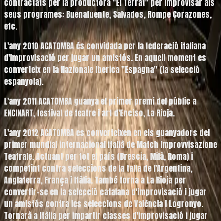
contractats per la productora "El Terrat" per improvisar als
seus programes: Buenafuente, Salvados, Rompe Corazones,
etc.
L'any
2010
ACATOMBA és convidada per la federació italiana
d'improvisació per jugar un amistós. En aquell moment es
converteix en la Nazionale Iberica "Espagna" (la selecció
espanyola).
L'any
2011
ACATOMBA guanya el primer premi del públic a
ENCINART, festival de teatre i art d'Enciso, La Rioja.
L'any
2012
ACATOMBA es converteixen en els guanyadors del
primer mundial internacional italià de Match Improvvisazione
Teatrale. Actuant per tot el país (Brescia, Milà, Roma) i
competint contra seleccions de la talla de l'Argentina,
Anglaterra, França i Itàlia. També torna a La Rioja per
convertir-se en la selecció catalana d'improvisació i jugar
un amistós contra les seleccions de València i Logronyo.
Tornarà a Itàlia per impartir classes d'improvisació i jugar