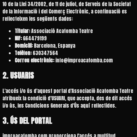
10 de la Llei 34/2002, de 11 de juliol, de Serveis de la Societat
de la Informació i del Comerç Electrònic, a continuació es
reflecteixen les següents dades:
Titular:
Associació Acatomba Teatre
NIF:
G64479199
Domicili:
Barcelona, Espanya
Telèfon:
630347564
Correu electrònic:
info@improacatomba.com
2. USUARIS
L'accés i/o ús d'aquest portal d'Associació Acatomba Teatre
atribueix la condició d'USUARI, que accepta, des de dit accés
i/o ús, les Condicions Generals d'Ús aquí reflectides.
3. ÚS DEL PORTAL
improacatomba.com proporciona l'accés a multitud