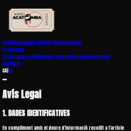
Inici
Companyia
Trajectòria
Components
Propostes
Espectacles a mida
Impro classes
Especial empreses
Contacte
CA
|
ES
Avís Legal
1. DADES IDENTIFICATIVES
En compliment amb el deure d'informació recollit a l'article