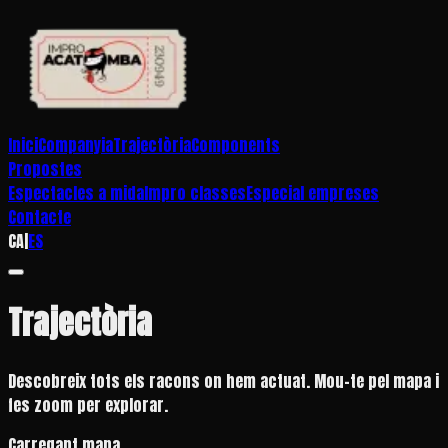
Inici
Companyia
Trajectòria
Components
Propostes
Espectacles a mida
Impro classes
Especial empreses
Contacte
CA
|
ES
Trajectòria
Descobreix tots els racons on hem actuat. Mou-te pel mapa i
fes zoom per explorar.
Carregant mapa...